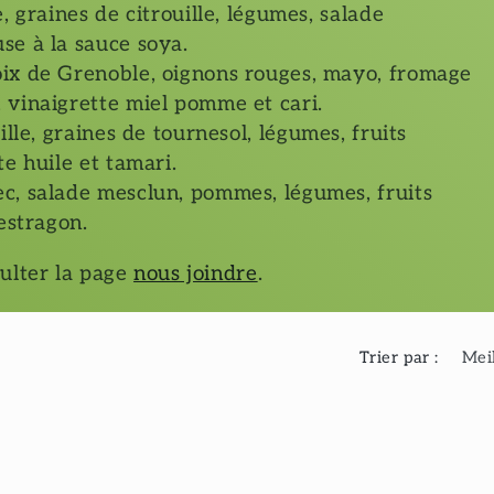
, graines de citrouille, légumes, salade
se à la sauce soya.
oix de Grenoble, oignons rouges, mayo, fromage
 vinaigrette miel pomme et cari.
ille, graines de tournesol, légumes, fruits
e huile et tamari.
c, salade mesclun, pommes, légumes, fruits
estragon.
sulter la page
nous joindre
.
Trier par :