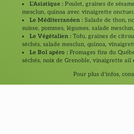
L’Asiatique :
Poulet, graines de sésame
mesclun, quinoa avec vinaigrette onctueu
Le Méditerranéen :
Salade de thon, n
suisse, pommes, légumes, salade mesclun,
Le Végétalien :
Tofu, graines de citrou
séchés, salade mesclun, quinoa, vinaigrett
Le Bol apéro :
Fromages fins du Québe
séchés, noix de Grenoble, vinaigrette ail 
Pour plus d'infos, con