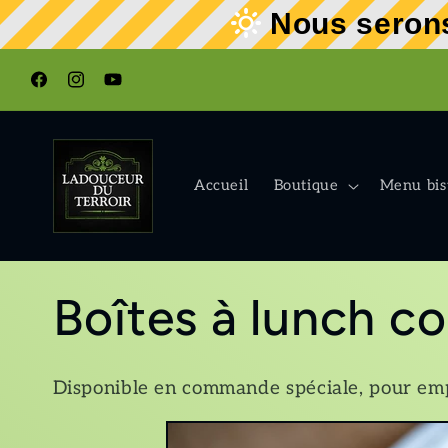
et
Nous serons
passer
au
contenu
Facebook
Instagram
YouTube
Accueil
Boutique
Menu bis
C
Boîtes à lunch c
o
Disponible en commande spéciale, pour em
l