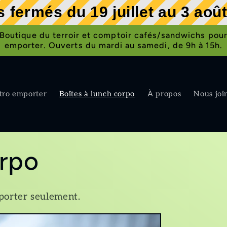
 fermés du 19 juillet au 3 aoû
Boutique du terroir et comptoir cafés/sandwichs pou
emporter. Ouverts du mardi au samedi, de 9h à 15h.
tro emporter
Boîtes à lunch corpo
À propos
Nous joi
orpo
porter seulement.