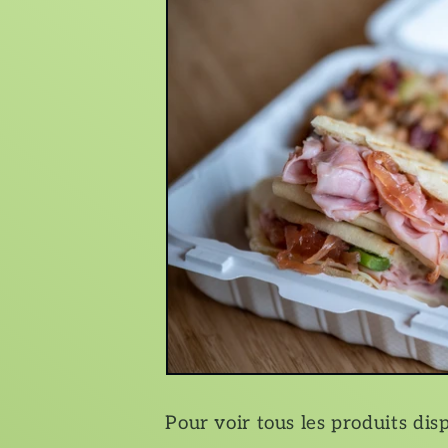
l
e
c
t
i
o
n
Pour voir tous les produits disp