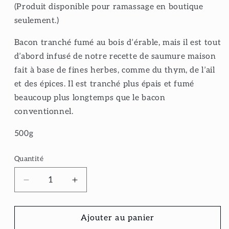
(Produit disponible pour ramassage en boutique
seulement.)
Bacon tranché fumé au bois d’érable, mais il est tout
d’abord infusé de notre recette de saumure maison
fait à base de fines herbes, comme du thym, de l’ail
et des épices. Il est tranché plus épais et fumé
beaucoup plus longtemps que le bacon
conventionnel.
500g
Quantité
Réduire
Augmenter
la
la
quantité
quantité
de
de
Ajouter au panier