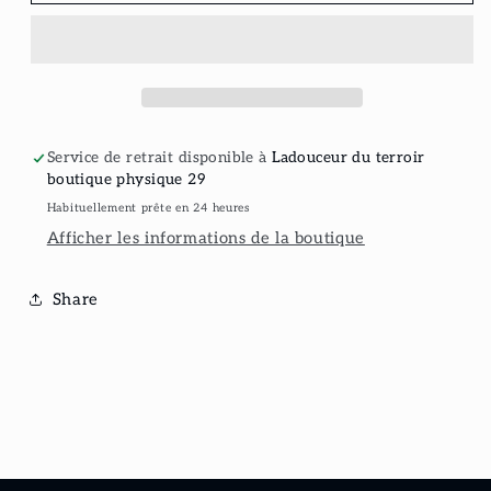
Bacon
Bacon
tranché
tranché
Service de retrait disponible à
Ladouceur du terroir
boutique physique 29
Habituellement prête en 24 heures
Afficher les informations de la boutique
Share