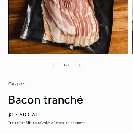
Ouvrir
le
média
de
1
/
2
1
dans
une
fenêtre
Gaspor
modale
Bacon tranché
Prix
$13.50 CAD
habituel
Frais d'expédition
calculés à l'étape de paiement.