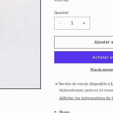
Quantité
Réduire
Augmenter
la
la
quantité
quantité
de
de
Ajouter 
Concombres
Concombres
surs
surs
Plus de moyen
Service de retrait disponible à
L
Habituellement prête en 24 heur
Afficher les informations de 
Share