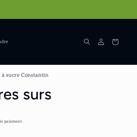
r
Connexion
Panier
ndre
 à sucre Constantin
es surs
de paiement.