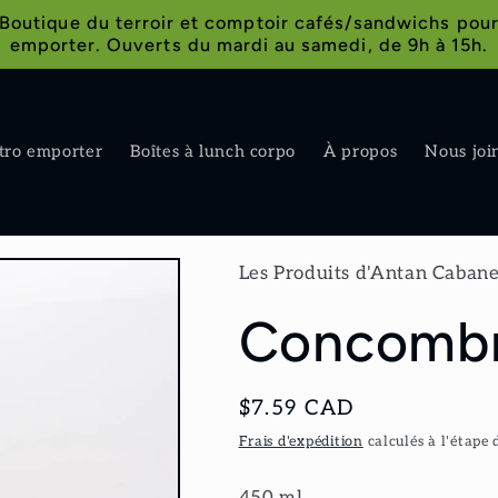
Boutique du terroir et comptoir cafés/sandwichs pou
emporter. Ouverts du mardi au samedi, de 9h à 15h.
tro emporter
Boîtes à lunch corpo
À propos
Nous joi
Les Produits d'Antan Cabane
Concombr
Prix
$7.59 CAD
habituel
Frais d'expédition
calculés à l'étape 
450 ml