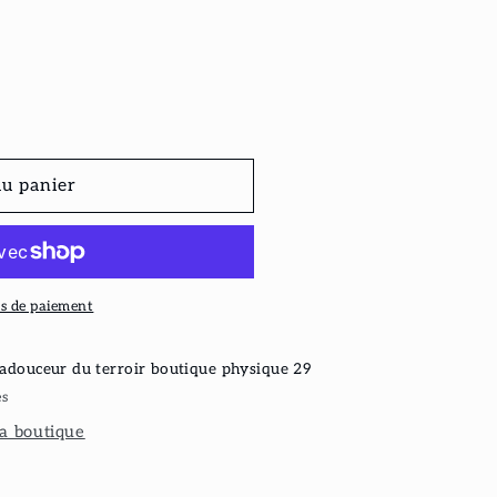
au panier
s de paiement
adouceur du terroir boutique physique 29
es
la boutique