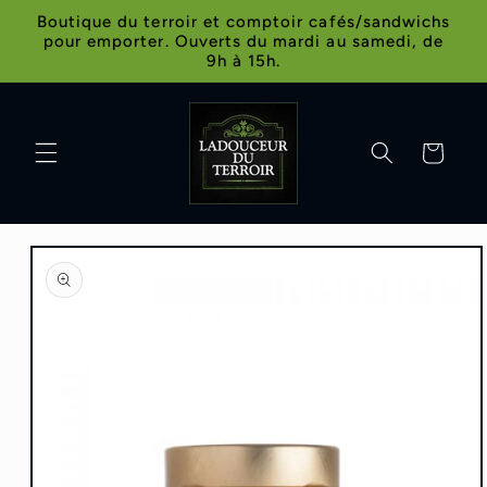
et
Boutique du terroir et comptoir cafés/sandwichs
passer
pour emporter. Ouverts du mardi au samedi, de
au
9h à 15h.
contenu
Panier
Passer aux
informations
produits