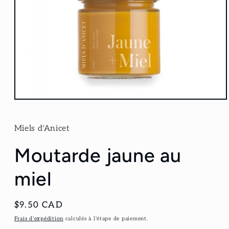
Ouvrir
le
média
1
Miels d'Anicet
dans
une
Moutarde jaune au
fenêtre
modale
miel
Prix
$9.50 CAD
habituel
Frais d'expédition
calculés à l'étape de paiement.