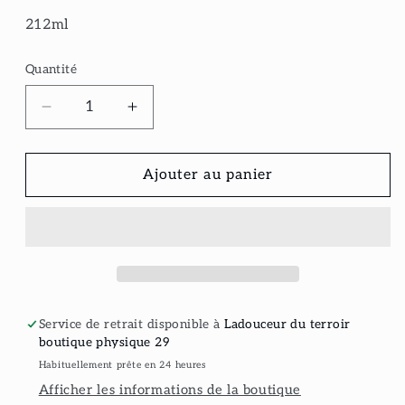
212ml
Quantité
Réduire
Augmenter
la
la
quantité
quantité
de
de
Ajouter au panier
Moutarde
Moutarde
jaune
jaune
au
au
miel
miel
Service de retrait disponible à
Ladouceur du terroir
boutique physique 29
Habituellement prête en 24 heures
Afficher les informations de la boutique