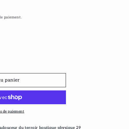
de paiement.
au panier
s de paiement
adouceur du terroir boutique physique 29