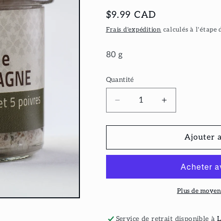
Prix
$9.99 CAD
habituel
Frais d'expédition
calculés à l'étape 
80 g
Quantité
Réduire
Augmenter
la
la
quantité
quantité
de
de
Ajouter 
Pâté
Pâté
de
de
campagne
campagne
foie
foie
gras
gras
Plus de moyen
5
5
poivres
poivres
Service de retrait disponible à
L