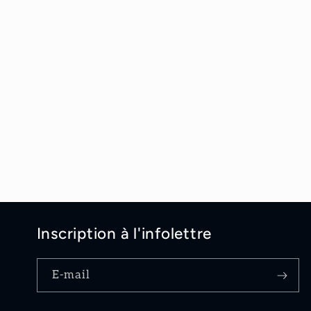
1
dans
une
fenêtre
modale
Inscription à l'infolettre
E-mail