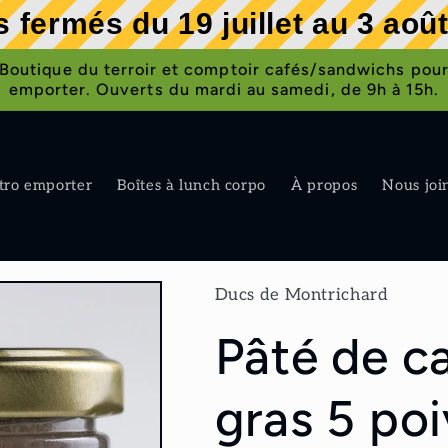
 fermés du 19 juillet au 3 aoû
Boutique du terroir et comptoir cafés/sandwichs pou
emporter. Ouverts du mardi au samedi, de 9h à 15h.
tro emporter
Boîtes à lunch corpo
À propos
Nous joi
Ducs de Montrichard
Pâté de c
gras 5 poi