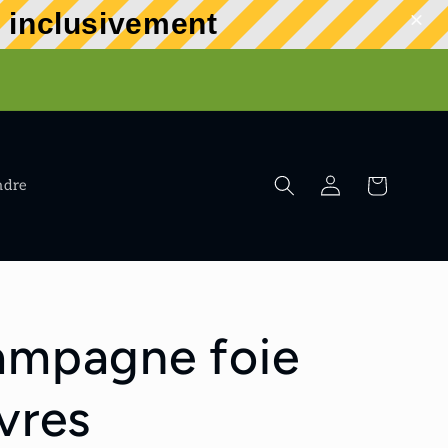
t inclusivement
r
Connexion
Panier
ndre
ampagne foie
vres