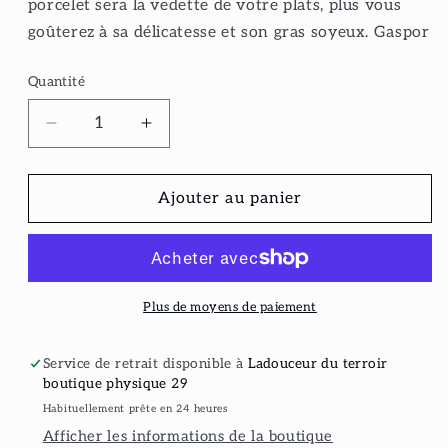
porcelet sera la vedette de votre plats, plus vous
goûterez à sa délicatesse et son gras soyeux. Gaspor
Quantité
Réduire
Augmenter
la
la
quantité
quantité
de
de
Ajouter au panier
Porc
Porc
haché
haché
Plus de moyens de paiement
Service de retrait disponible à
Ladouceur du terroir
boutique physique 29
Habituellement prête en 24 heures
Afficher les informations de la boutique