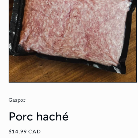
Ouvrir
le
média
1
Gaspor
dans
une
Porc haché
fenêtre
modale
Prix
$14.99 CAD