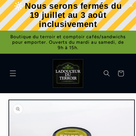
et
Nous serons fermés du
passer
au
19 juillet au 3 août
contenu
inclusivement
Boutique du terroir et comptoir cafés/sandwichs
pour emporter. Ouverts du mardi au samedi, de
9h à 15h.
Panier
Passer aux
informations
produits