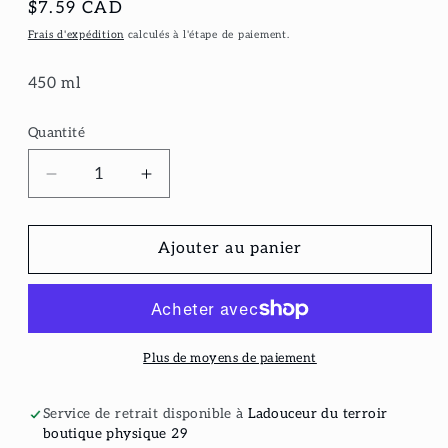
Prix
$7.59 CAD
habituel
Frais d'expédition
calculés à l'étape de paiement.
450 ml
Quantité
Réduire
Augmenter
la
la
quantité
quantité
de
de
Ajouter au panier
Relish
Relish
verte
verte
Plus de moyens de paiement
Service de retrait disponible à
Ladouceur du terroir
boutique physique 29