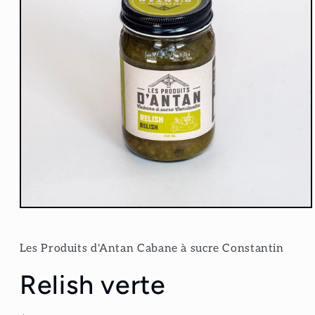
Ouvrir
le
média
1
Les Produits d'Antan Cabane à sucre Constantin
dans
une
Relish verte
fenêtre
modale