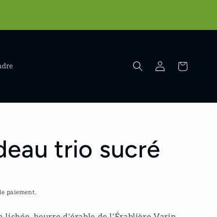
r
Connexion
Panier
ndre
deau trio sucré
de paiement.
 lichée, beurre d'érable de l'Érablière Varin,