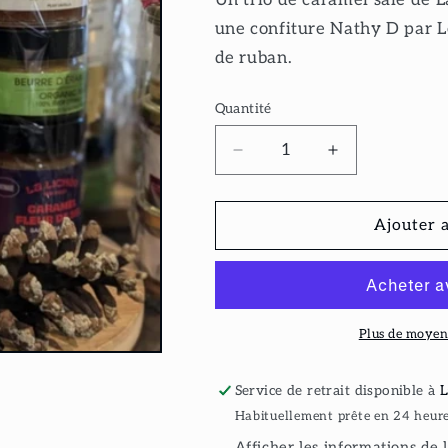
une confiture Nathy D par Le
de ruban.
Quantité
Réduire
Augmenter
la
la
quantité
quantité
de
de
Ajouter 
Panier-
Panier-
cadeau
cadeau
trio
trio
sucré
sucré
Plus de moyen
Service de retrait disponible à
L
Habituellement prête en 24 heur
Afficher les informations de 