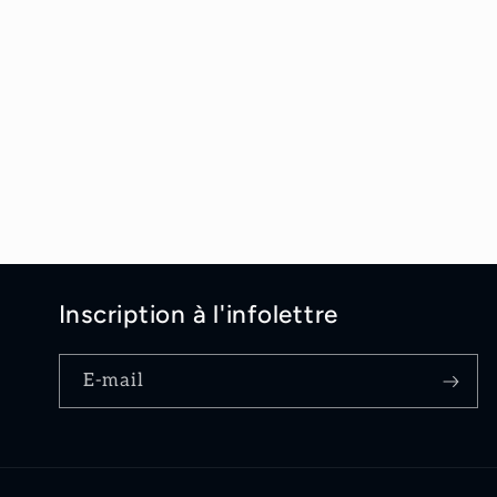
modale
Inscription à l'infolettre
E-mail