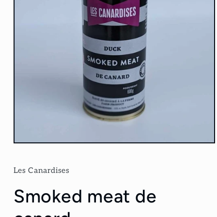
Ouvrir
le
média
1
Les Canardises
dans
une
Smoked meat de
fenêtre
modale