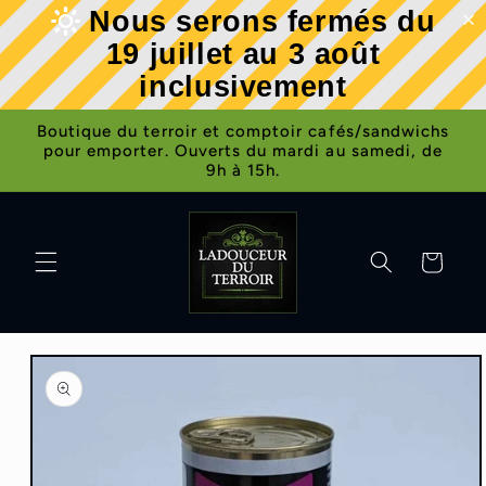
et
Nous serons fermés du
passer
au
19 juillet au 3 août
contenu
inclusivement
Boutique du terroir et comptoir cafés/sandwichs
pour emporter. Ouverts du mardi au samedi, de
9h à 15h.
Panier
Passer aux
informations
produits