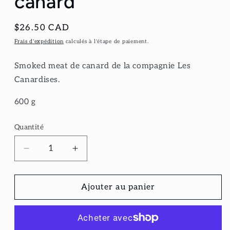
canard
Prix
$26.50 CAD
habituel
Frais d'expédition
calculés à l'étape de paiement.
Smoked meat de canard de la compagnie Les
Canardises.
600 g
Quantité
Réduire
Augmenter
la
la
quantité
quantité
de
de
Ajouter au panier
Smoked
Smoked
meat
meat
de
de