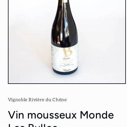
Ouvrir
le
média
1
Vignoble Rivière du Chêne
dans
une
Vin mousseux Monde
fenêtre
modale