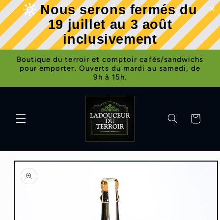
et
Nous serons fermés du
passer
au
19 juillet au 3 août
contenu
inclusivement
Boutique du terroir et comptoir cafés/sandwichs
pour emporter. Ouverts du mardi au samedi, de
9h à 15h.
Panier
Passer aux
informations
produits