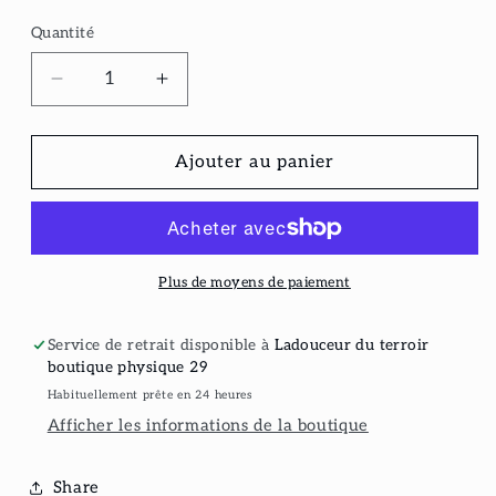
Quantité
Réduire
Augmenter
la
la
quantité
quantité
de
de
Ajouter au panier
Vin
Vin
mousseux
mousseux
Monde
Monde
Les
Les
Bulles
Bulles
Plus de moyens de paiement
Service de retrait disponible à
Ladouceur du terroir
boutique physique 29
Habituellement prête en 24 heures
Afficher les informations de la boutique
Share